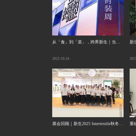
从「食」到「裳」，跨界新生｜当再
新
生面料登陆SS26上海时装周...
士
2025-10-24
202
牌
展会回顾｜新生2025 Intertextile秋冬博
重
览会：以创新与可持续，重构面料品
南