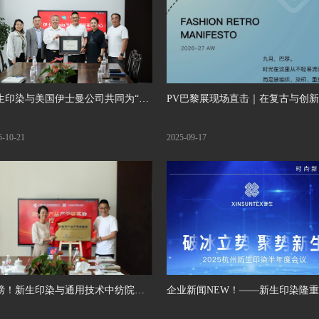
生印染与美国伊士曼公司共同为“伊
PV巴黎展现场直击｜在复古与创新
曼Naia™纺织应用开发中心”隆重揭
间，织就可持续的时尚复调
5-10-21
2025-09-17
磅！新生印染与通用技术中纺院江
企业新闻NEW！——新生印染隆
分院共建产学研基地，共谋功能性
开2025半年度会议